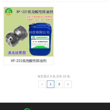
XF-221低泡酸性除油剂
每页显示 9 条,共有 16 条
‹
1
2
›