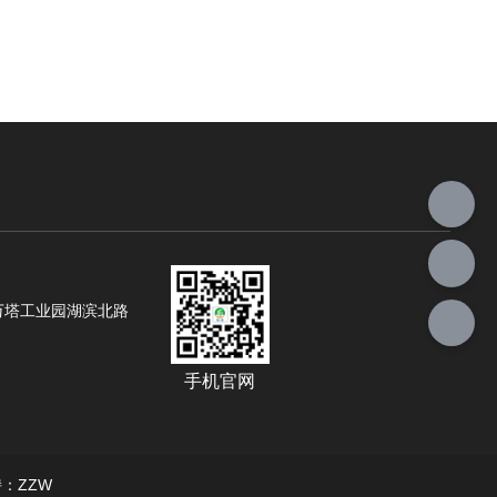
万塔工业园湖滨北路
手机官网
：ZZW