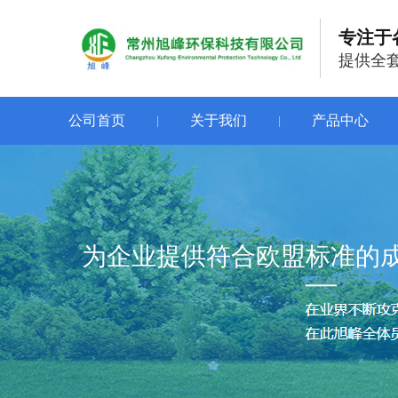
专注于
提供全
公司首页
关于我们
产品中心
|
|
为企业提供符合欧盟标准的