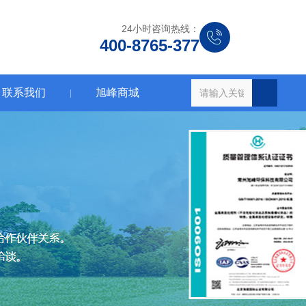
24小时咨询热线：
400-8765-377
联系我们
旭峰商城
|