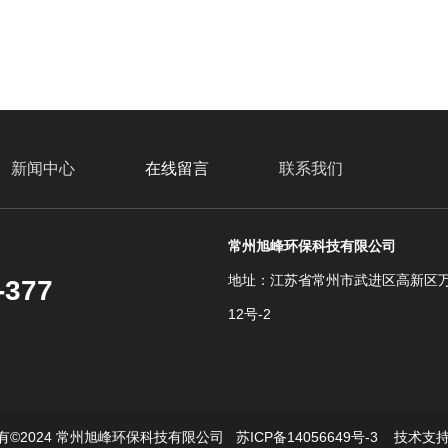
新闻中心
在线留言
联系我们
常州旭峰环保科技有限公司
地址：江苏省常州市武进区高新区
-377
12号-2
©2024 常州旭峰环保科技有限公司 苏ICP备14056649号-3
技术支持