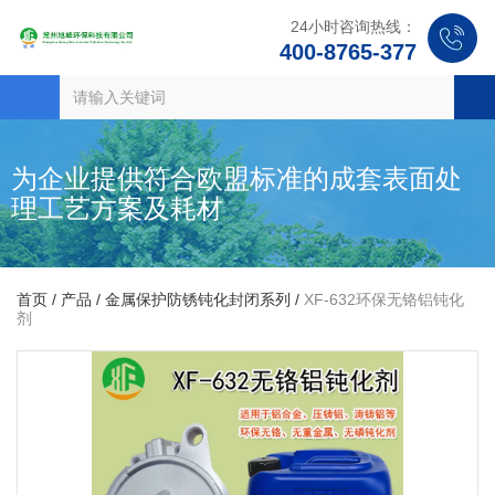
24小时咨询热线：
400-8765-377
为企业提供符合欧盟标准的成套表面处
理工艺方案及耗材
首页
/
产品
/
金属保护防锈钝化封闭系列
/
XF-632环保无铬铝钝化
剂